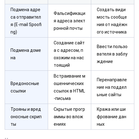
Подмена адре
Создать види
Фальсификаци
са отправител
мость сообще
я адреса элект
я (E-mail Spoofi
ния от надёжн
ронной почты
ng)
ого источника
Создание сайт
Ввести пользо
Подмена доме
а с адресом, п
вателя в заблу
на
охожим на нас
ждение
тоящий
Встраивание м
Перенаправле
Вредоносные
ошеннических
ние на поддел
ссылки
ссылок в HTML
ьные сайты
-письма
Трояны и вред
Скрытые прогр
Кража или ши
оносные скрип
аммы во влож
фрование дан
ты
ениях
ных