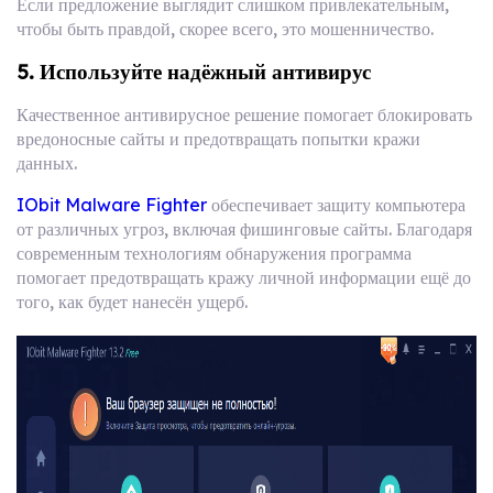
Если предложение выглядит слишком привлекательным,
чтобы быть правдой, скорее всего, это мошенничество.
5. Используйте надёжный антивирус
Качественное антивирусное решение помогает блокировать
вредоносные сайты и предотвращать попытки кражи
данных.
IObit Malware Fighter
обеспечивает защиту компьютера
от различных угроз, включая фишинговые сайты. Благодаря
современным технологиям обнаружения программа
помогает предотвращать кражу личной информации ещё до
того, как будет нанесён ущерб.