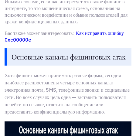
Иными словами, если вас интересует что такое фишинг в
интернете, то это мошенническая схема, основанная на
психологическом воздействии и обмане пользователей для
кражи конфиденциальных данных.
Вас также может заинтересовать:
Как исправить ошибку
0xc00000e
Основные каналы фишинговых атак
Хотя фишинг может принимать разные формы, сегодня
наиболее распространены четыре основных канала:
электронная почта, SMS, телефонные звонки и социальные
сети. Во всех случаях цель одна — заставить пользователя
перейти по ссылке, ответить на сообщение или
предоставить конфиденциальную информацию.