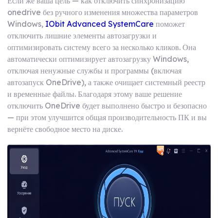
Если же ваша цель — как отключить синхронизацию
onedrive без ручного изменения множества параметров
Windows,
IObit
Advanced SystemCare
поможет
отключить лишние элементы автозагрузки и
оптимизировать систему всего за несколько кликов. Она
автоматически оптимизирует автозагрузку Windows,
отключая ненужные службы и программы (включая
автозапуск OneDrive), а также очищает системный реестр
и временные файлы. Благодаря этому ваше решение
отключить OneDrive будет выполнено быстро и безопасно
— при этом улучшится общая производительность ПК и вы
вернёте свободное место на диске.