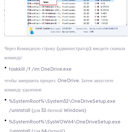
Через Командную строку (администратор): введите сначала
команду:
taskkill /f /im OneDrive.exe
чтобы завершить процесс OneDrive. Затем запустите
команду удаления:
%SystemRoot%\System32\OneDriveSetup.exe
/uninstall (для 32‑битной Windows)
%SystemRoot%\SysWOW64\OneDriveSetup.exe
/uninstall (для 64‑битной).