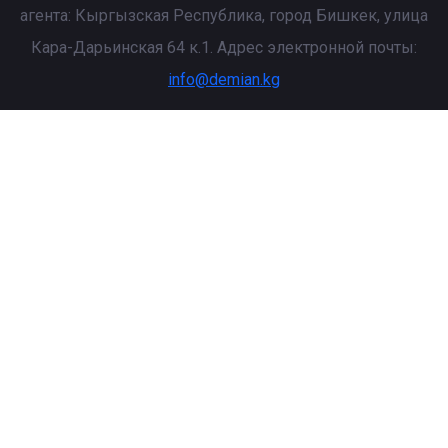
агента: Кыргызская Республика, город Бишкек, улица
Кара-Дарьинская 64 к.1. Адрес электронной почты:
info@demian.kg