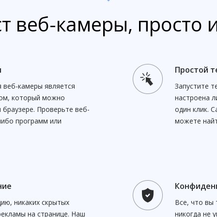
т веб-камеры, просто 
ы
Простой т
 веб-камеры является
Запустите т
ом, который можно
настроена л
 браузере. Проверьте веб-
один клик. 
либо программ или
можете найт
ние
Конфиденц
цию, никаких скрытых
Все, что вы
рекламы на странице. Наш
никогда не 