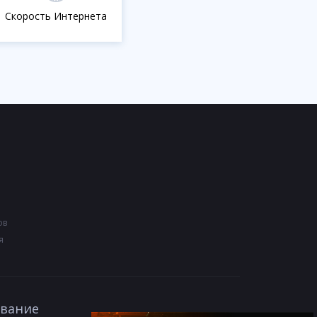
Скорость Интернета
ов
я
вание