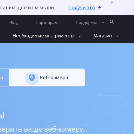
одним щелчком мыши.
Получи это
Blog
Партнерам
Поддержка
Необходимые инструменты
Магазин
та
Веб-камера
ы
верить вашу веб-камеру.