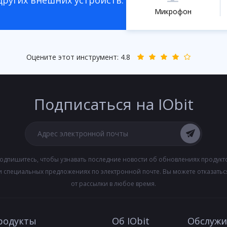
других внешних устройств:
Микрофон
Оцените этот инструмент:
4.8
Подписаться на IObit
одпишитесь, чтобы узнавать последние новости об обновлениях продукт
и специальных предложениях по электронной почте. Вы можете отказатьс
от рассылки в любое время.
родукты
Об IObit
Обслужи