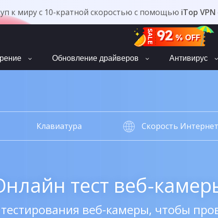
туп к миру с 10-кратной скоростью с помощью
iTop VPN
92
SALE
% OFF
орение
Обновление драйверов
Антивирус
Клавиатура
Скорость Интерне
Онлайн тест веб-камер
тестирования веб-камеры, чтобы про