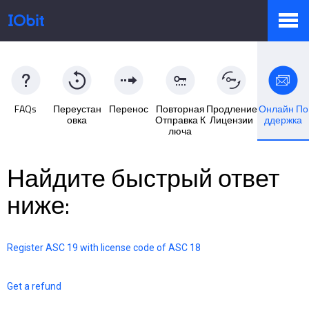
Продукты
FAQs
Переустан
Перенос
Повторная
Продление
Онлайн По
овка
Отправка К
Лицензии
ддержка
Купить
люча
Найдите быстрый ответ
Пресс-комната
ниже:
Поддержка
Register ASC 19 with license code of ASC 18
Get a refund
Партнер