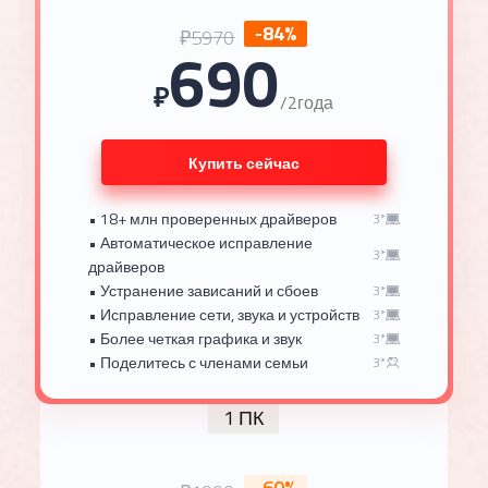
-84%
₽5970
690
₽
/2года
Купить сейчас
• 18+ млн проверенных драйверов
3*
• Автоматическое исправление
3*
драйверов
• Устранение зависаний и сбоев
3*
• Исправление сети, звука и устройств
3*
• Более четкая графика и звук
3*
• Поделитесь с членами семьи
3*
1 ПК
-60%