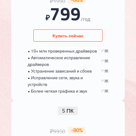
₽1990
799
₽
/год
Купить сейчас
• 18+ млн проверенных драйверов
1*
• Автоматическое исправление
1*
драйверов
• Устранение зависаний и сбоев
1*
• Исправление сети, звука и
1*
устройств
• Более четкая графика и звук
1*
5 ПК
-80%
₽9950