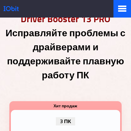
Driver Booster 13 PRO
Продукты
Исправляйте проблемы с
драйверами и
Купить
поддерживайте плавную
работу ПК
Пресс-комната
Поддержка
3 ПК
Партнер