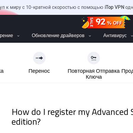
уп к миру с 10-кратной скоростью с помощью
iTop VPN
од
92
SALE
% OFF
орение
Обновление драйверов
Антивирус
ка
Перенос
Повторная Отправка
Про
Ключа
How do I register my Advanced
edition?