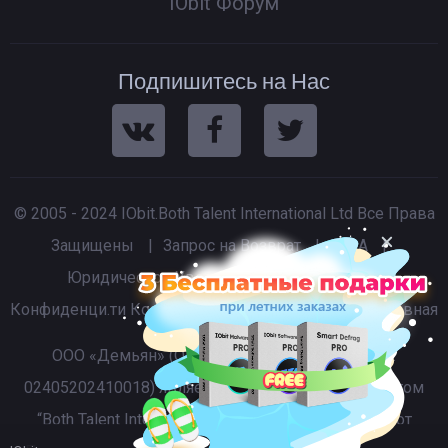
IObit Форум
Подпишитесь на Нас
© 2005 - 2024 IObit.Both Talent International Ltd Все Права
Защищены
|
Запрос на Возврат
|
EULA
|
Юридическое Уведомление
|
Политика
Конфиденци.ти
Контакты
Поддержка
Продукты
Главная
ООО «Демьян» (ОГРН:303919-3301–000; ИНН:
02405202410018) является авторизованным агентом
“Both Talent International Ltd” на прием платежей от