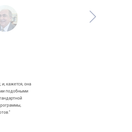
 и, кажется, она
ими подобными
стандартной
программы,
тов."