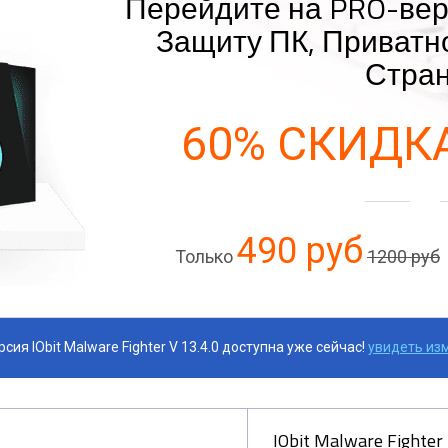
Перейдите на PRO-вер
Защиту ПК, Приватн
Стра
60% СКИДК
490 руб
Только
1200 руб
сия IObit Malware Fighter V 13.4.0 доступна уже сейчас!
увидеть из
IObit Malware Fighter