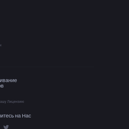
и
ивание
ов
Вашу Лицензию
итесь на Нас