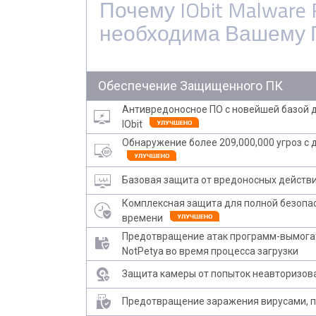
Почему IObit Malware 
необходима Вашему 
Обеспечение Защищенного ПК
Антивредоносное ПО с новейшей базой 
IObit
Обнаружение более 209,000,000 угроз с 
Базовая защита от вредоносных действ
Комплексная защита для полной безопа
времени
Предотвращение атак программ-вымогат
NotPetya во время процесса загрузки
Защита камеры от попыток неавторизов
Предотвращение заражения вирусами, 