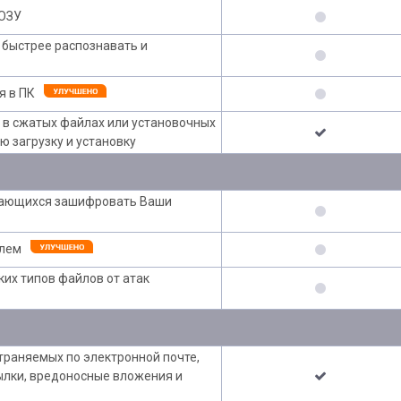
 ОЗУ
 быстрее распознавать и
я в ПК
х в сжатых файлах или установочных
ю загрузку и установку
тающихся зашифровать Ваши
олем
ких типов файлов от атак
траняемых по электронной почте,
сылки, вредоносные вложения и