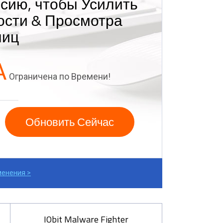
сию, чтобы Усилить
ости & Просмотра
ниц
А
Ограничена по Времени!
Обновить Сейчас
менения >
IObit Malware Fighter