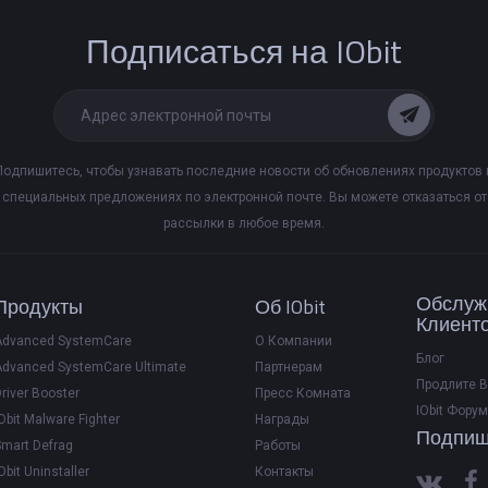
Подписаться на IObit
Подпишитесь, чтобы узнавать последние новости об обновлениях продуктов 
специальных предложениях по электронной почте. Вы можете отказаться от
рассылки в любое время.
Обслуж
Продукты
Об IObit
Клиент
Advanced SystemCare
О Компании
Блог
Advanced SystemCare Ultimate
Партнерам
Продлите 
river Booster
Пресс Комната
IObit Форум
Obit Malware Fighter
Награды
Подпиш
Smart Defrag
Работы
Obit Uninstaller
Контакты