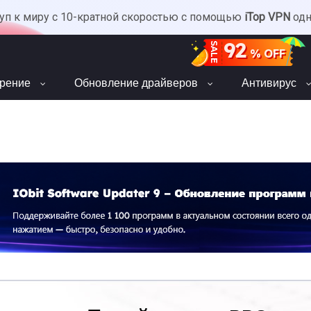
уп к миру с 10-кратной скоростью с помощью
iTop VPN
од
92
SALE
% OFF
орение
Обновление драйверов
Антивирус