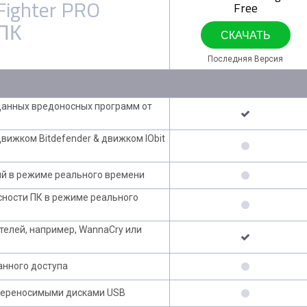
Fighter PRO
Free
ПК
СКАЧАТЬ
Последняя Версия
данных вредоносных программ от
движком Bitdefender & движком IObit
ий в режиме реального времени
сности ПК в режиме реального
елей, например, WannaCry или
анного доступа
переносимыми дисками USB