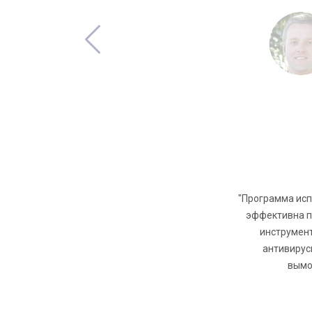
"Программа испо
эффективна п
инструмент
антивирус
вымо